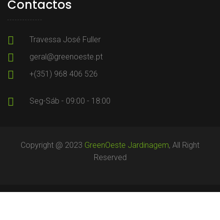
Contactos
Travessa José Fuller
geral@greenoeste.pt
+(351) 968 406 526
Seg-Sáb - 09:00 - 18:00
Copyright @ 2023
GreenOeste Jardinagem
, All Right
Reserved