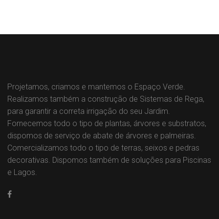
Projetamos, criamos e mantemos o Espaço Verde.
Realizamos também a construção de Sistemas de Rega,
para garantir a correta irrigação do seu Jardim.
Fornecemos todo o tipo de plantas, árvores e substratos,
dispomos de serviço de abate de árvores e palmeiras.
Comercializamos todo o tipo de terras, seixos e pedras
decorativas. Dispomos também de soluções para Piscinas
e Lagos.